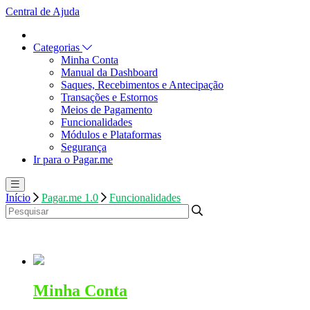
Central de Ajuda
Categorias
Minha Conta
Manual da Dashboard
Saques, Recebimentos e Antecipação
Transações e Estornos
Meios de Pagamento
Funcionalidades
Módulos e Plataformas
Segurança
Ir para o Pagar.me
Início
Pagar.me 1.0
Funcionalidades
Minha Conta