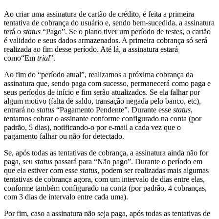
Ao criar uma assinatura de cartão de crédito, é feita a primeira
tentativa de cobrança do usuário e, sendo bem-sucedida, a assinatura
terá o
status
“Pago”. Se o plano tiver um período de testes, o cartão
é validado e seus dados armazenados. A primeira cobrança só será
realizada ao fim desse período. Até lá, a assinatura estará
como“Em
trial
”.
Ao fim do “período atual”, realizamos a próxima cobrança da
assinatura que, sendo paga com sucesso, permanecerá como paga e
seus períodos de início e fim serão atualizados. Se ela falhar por
algum motivo (falta de saldo, transação negada pelo banco, etc),
entrará no
status
“Pagamento Pendente”. Durante esse
status
,
tentamos cobrar o assinante conforme configurado na conta (por
padrão, 5 dias), notificando-o por e-mail a cada vez que o
pagamento falhar ou não for detectado.
Se, após todas as tentativas de cobrança, a assinatura ainda não for
paga, seu
status
passará para “Não pago”. Durante o período em
que ela estiver com esse
status
, podem ser realizadas mais algumas
tentativas de cobrança agora, com um intervalo de dias entre elas,
conforme também configurado na conta (por padrão, 4 cobranças,
com 3 dias de intervalo entre cada uma).
Por fim, caso a assinatura não seja paga, após todas as tentativas de