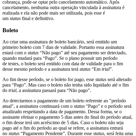
cobrança, pode-se optar pelo cancelamento automático. Após
cancelamento, nenhuma outra operação vinculada à assinatura é
realizada e ela não pode mais ser utilizada, pois esse é
um
status
final e definitivo.
Boleto
Ao criar uma assinatura de boleto bancário, será emitido um
primeiro boleto com 7 dias de validade. Portanto essa assinatura
estará com o
status
“Não pago” até seu pagamento ser detectado,
quando mudará para “Pago”. Se o plano possuir um período
de testes, o boleto será emitido com data de validade para o fim
desse mesmo período e a assinatura terá
status
“Em
trial
”.
Ao fim desse período, se o boleto for pago, esse
status
será alterado
para “Pago”. Mas caso o boleto não tenha sido liquidado até o fim
do
trial
, a assinatura passará para “Não pago”.
Ao detectarmos o pagamento de um boleto referente ao "período
atual", a assinatura continuará com o
status
“Pago” e o período será
atualizado respeitando a data de pagamento. Dessa forma, se o
assinante efetuar o pagamento 5 dias antes do final do período atual,
o fim desse terá um acréscimo de 5 dias. Caso o boleto não seja
pago até o fim do período ao qual se refere, a assinatura entrará
no
status
“Pagamento Pendente”. Durante esse
status
, será feita uma