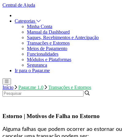
Central de Ajuda
Categorias
Minha Conta
Manual da Dashboard
Saques, Recebimentos e Antecipação
Transações e Estornos
Meios de Pagamento
Funcionalidades
Módulos e Plataformas
Segurança
Ir para o Pagar.me
Início
Pagar.me 1.0
Transações e Estornos
Estorno | Motivos de Falha no Estorno
Alguma falhas que podem ocorrer ao estornar ou
cancelar uma transação podem ser: