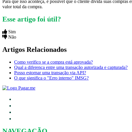
Para que isso aconteça, é possível que o cliente divida suas compras 
valor total da compra.
Esse artigo foi útil?
Sim
Não
Artigos Relacionados
Como verifico se a compra está aprovada?
Qual a diferença entre uma transação autorizada e capturada?
Posso estornar uma transação via API?
O que significa o "Erro interno" IMSG?
NAVEGAÇÃO