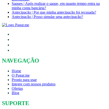
Saques | Após realizar o saque, em quanto tempo entra na
minha conta bancária?
Antecipação | Por que minha antecipação foi recusada?
Antecipação | Posso simular uma antecipação?
NAVEGAÇÃO
Home
O Pagar.me
Pronto para usar
Integre com nossos produtos
Ofertas
Blog
SUPORTE