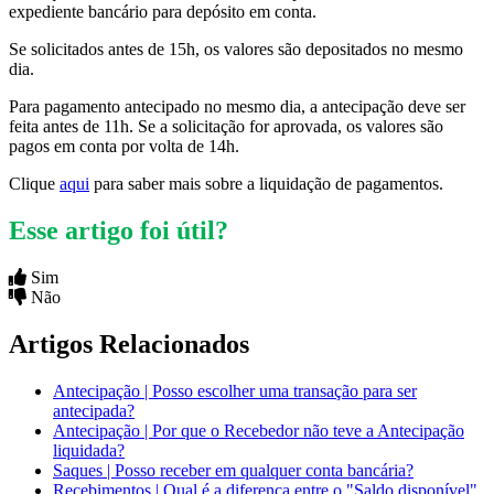
expediente bancário para depósito em conta.
Se solicitados antes de 15h, os valores são depositados no mesmo
dia.
Para pagamento antecipado no mesmo dia, a antecipação deve ser
feita antes de 11h. Se a solicitação for aprovada, os valores são
pagos em conta por volta de 14h.
Clique
aqui
para saber mais sobre a liquidação de pagamentos.
Esse artigo foi útil?
Sim
Não
Artigos Relacionados
Antecipação | Posso escolher uma transação para ser
antecipada?
Antecipação | Por que o Recebedor não teve a Antecipação
liquidada?
Saques | Posso receber em qualquer conta bancária?
Recebimentos | Qual é a diferença entre o "Saldo disponível"