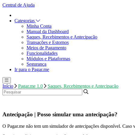
Central de Ajuda
Categorias
Minha Conta
Manual da Dashboard
Saques, Recebimentos e Antecipação
Transações e Estornos
Meios de Pagamento
Funcionalidades
Módulos e Plataformas
Segurança
Ir para o Pagar.me
Início
Pagar.me 1.0
Saques, Recebimentos e Antecipação
Antecipação | Posso simular uma antecipação?
O Pagar.me não tem um simulador de antecipações disponível. Caso vo