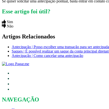
Se quiser solicitar uma antecipação pontual, basta entrar em contato
Esse artigo foi útil?
Sim
Não
Artigos Relacionados
Antecipação | Posso escolher uma transação para ser antecipad
Saques | É possível realizar um saque da conta principal diret
Antecipação | Como cancelar uma antecipação
NAVEGAÇÃO