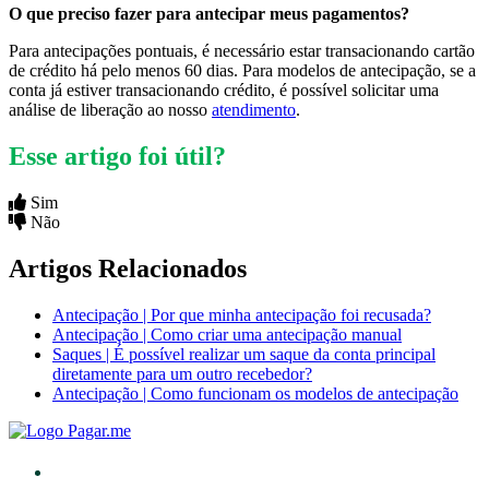
O que preciso fazer para antecipar meus pagamentos?
Para antecipações pontuais, é necessário estar transacionando cartão
de crédito há pelo menos 60 dias. Para modelos de antecipação, se a
conta já estiver transacionando crédito, é possível solicitar uma
análise de liberação ao nosso
atendimento
.
Esse artigo foi útil?
Sim
Não
Artigos Relacionados
Antecipação | Por que minha antecipação foi recusada?
Antecipação | Como criar uma antecipação manual
Saques | É possível realizar um saque da conta principal
diretamente para um outro recebedor?
Antecipação | Como funcionam os modelos de antecipação