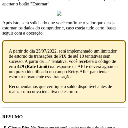
apertar o botão "Estornar".
Após isto, será solicitado que você confirme o valor que deseja
estornar, os dados do comprador e, caso esteja tudo certo, basta
seguir com a operação.
A partir do dia 25/07/2022, será implementado um limitador
de estorno de transações de PIX de até 10 tentativas sem
sucesso. A partir da 11ª tentativa, você receberá o código de
erro
429 (Rate Limit)
na response da API e deverá aguardar
um prazo identificado no campo Retry-After para tentar
estornar novamente essa transação.
Recomendamos que verifique o saldo disponível antes de
realizar uma nova tentativa de estorno.
RESUMO
🚩 Chave Pix:
No Pagar.me só será aceita um tipo de chave: a