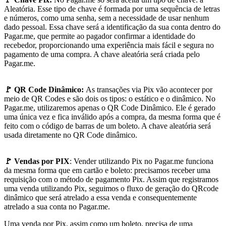
Aleatória. Esse tipo de chave é formada por uma sequência de letras
e números, como uma senha, sem a necessidade de usar nenhum
dado pessoal. Essa chave será a identificação da sua conta dentro do
Pagar.me, que permite ao pagador confirmar a identidade do
recebedor, proporcionando uma experiência mais fácil e segura no
pagamento de uma compra. A chave aleatória será criada pelo
Pagar.me.
🚩 QR Code Dinâmico:
As transações via Pix vão acontecer por
meio de QR Codes e são dois os tipos: o estático e o dinâmico. No
Pagar.me, utilizaremos apenas o QR Code Dinâmico. Ele é gerado
uma única vez e fica inválido após a compra, da mesma forma que é
feito com o código de barras de um boleto. A chave aleatória será
usada diretamente no QR Code dinâmico.
🚩 Vendas por PIX
: Vender utilizando Pix no Pagar.me funciona
da mesma forma que em cartão e boleto: precisamos receber uma
requisição com o método de pagamento Pix. Assim que registramos
uma venda utilizando Pix, seguimos o fluxo de geração do QRcode
dinâmico que será atrelado a essa venda e consequentemente
atrelado a sua conta no Pagar.me.
Uma venda por Pix, assim como um boleto, precisa de uma