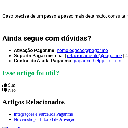
Caso precise de um passo a passo mais detalhado, consulte
Ainda segue com dúvidas?
Ativação Pagar.me:
homologacao@pagar.me
Suporte Pagar.me:
chat |
relacionamento@pagar.me
| 
Central de Ajuda Pagar.me:
pagarme.helpjuice.com
Esse artigo foi útil?
Sim
Não
Artigos Relacionados
Integrações e Parceiros Pagar.me
Nuvemshop | Tutorial de Ativação