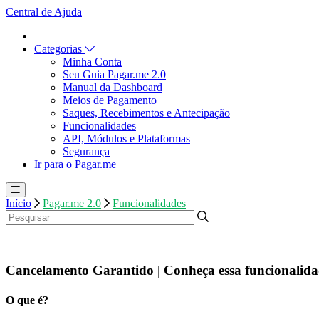
Central de Ajuda
Categorias
Minha Conta
Seu Guia Pagar.me 2.0
Manual da Dashboard
Meios de Pagamento
Saques, Recebimentos e Antecipação
Funcionalidades
API, Módulos e Plataformas
Segurança
Ir para o Pagar.me
Início
Pagar.me 2.0
Funcionalidades
Cancelamento Garantido | Conheça essa funcionalid
O que é?