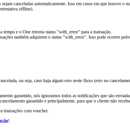
 sejam canceladas automaticamente. Isso em casos em que houver o st
tentativa offline).
 tempo e o One retorna status "with_error" para a transação.
nsações também adquirem o status "with_error". Isso pode ocorrer pelo
o cancelada, ou seja, caso haja algum erro neste fluxo (erro no cancelam
elamento garantido, nós ignoramos todos as notificações que são enviad
o cancelamento garantido e principalmente, para que o cliente não rece
ra transações com voucher.
ação
!