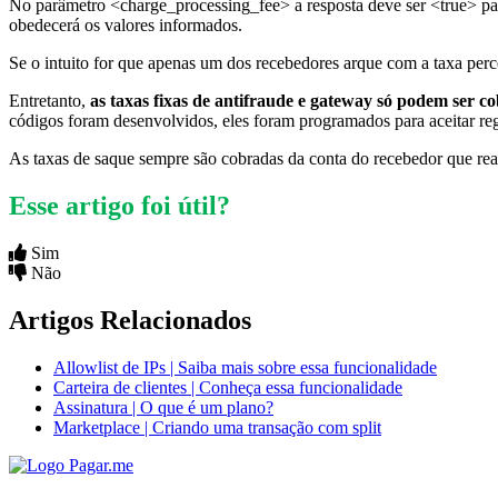
No parâmetro <charge_processing_fee> a resposta deve ser <true> para
obedecerá os valores informados.
Se o intuito for que apenas um dos recebedores arque com a taxa perc
Entretanto,
as taxas fixas de antifraude e gateway só podem ser 
códigos foram desenvolvidos, eles foram programados para aceitar regra
As taxas de saque sempre são cobradas da conta do recebedor que reali
Esse artigo foi útil?
Sim
Não
Artigos Relacionados
Allowlist de IPs | Saiba mais sobre essa funcionalidade
Carteira de clientes | Conheça essa funcionalidade
Assinatura | O que é um plano?
Marketplace | Criando uma transação com split