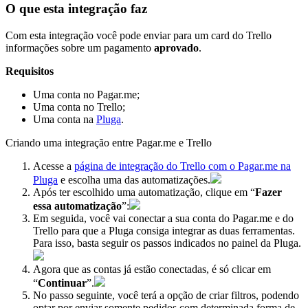
O que esta integração faz
Com esta integração você pode enviar para um card do Trello
informações sobre um pagamento
aprovado
.
Requisitos
Uma conta no Pagar.me;
Uma conta no Trello;
Uma conta na
Pluga
.
Criando uma integração entre Pagar.me e Trello
Acesse a
página de integração do Trello com o Pagar.me na
Pluga
e escolha uma das automatizações.
Após ter escolhido uma automatização, clique em “
Fazer
essa automatização
”:
Em seguida, você vai conectar a sua conta do Pagar.me e do
Trello para que a Pluga consiga integrar as duas ferramentas.
Para isso, basta seguir os passos indicados no painel da Pluga.
Agora que as contas já estão conectadas, é só clicar em
“
Continuar
”.
No passo seguinte, você terá a opção de criar filtros, podendo
optar por enviar somente pedidos com determinada forma de